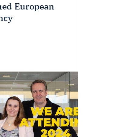
med European
ncy