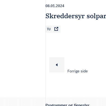
08.01.2024
Skreddersyr solpa
TU
Forrige side
Programmer og tjenester