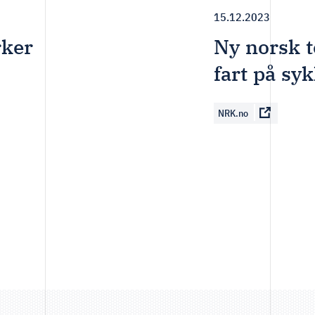
15.12.2023
rker
Ny norsk t
fart på sy
NRK.no