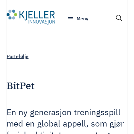
S
Meny
e
a
r
c
h
Portefølje
BitPet
En ny generasjon treningsspill
med en global appell, som gjør