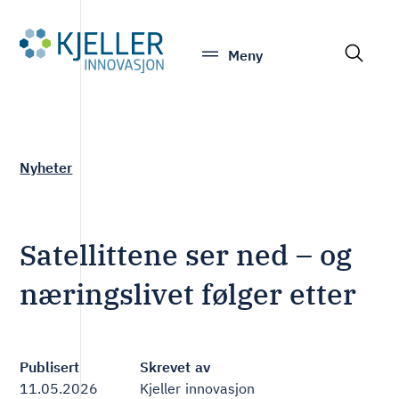
S
Meny
e
a
r
c
h
Nyheter
Satellittene ser ned – og
næringslivet følger etter
Publisert
Skrevet av
11.05.2026
Kjeller innovasjon