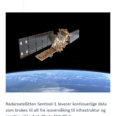
Radarsatellitten Sentinel-1 leverer kontinuerlige data
som brukes til alt fra isovervåking til infrastruktur og