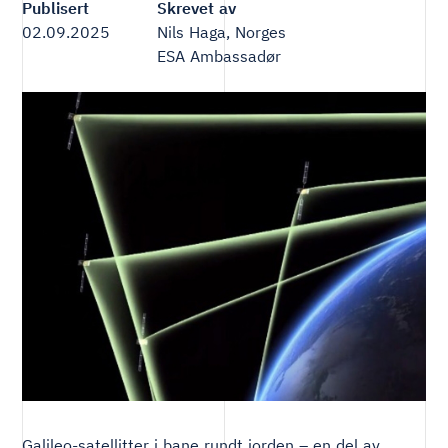
Publisert
Skrevet av
02.09.2025
Nils Haga, Norges
ESA Ambassadør
Galileo-satellitter i bane rundt jorden – en del av