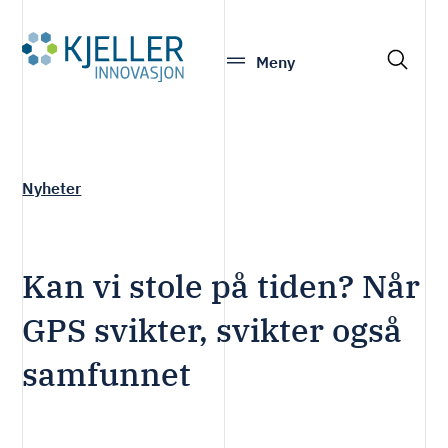
S
Meny
e
a
r
c
h
Nyheter
Kan vi stole på tiden? Når
GPS svikter, svikter også
samfunnet